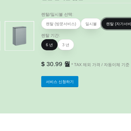
렌탈/일시불 선택:
렌탈 (방문서비스)
일시불
렌탈 (자가서비
렌탈 기간:
6 년
3 년
$
30.99
월
* TAX 제외 가격 / 자동이체 기준