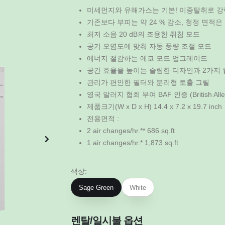
미세먼지와 유해가스는 기본! 이중탈취로 강
기존보다 부피는 약 24 % 감소, 청정 면적은 
최저 소음 20 dB의 조용한 취침 모드
공기 오염도에 맞춰 자동 풍량 조절 모드
에너지 절감하는 에코 모드 업그레이드
공간 효율을 높이는 슬림한 디자인과 2가지
관리가 편안한 필터와 분리형 토출 그릴
영국 알러지 협회 부여 BAF 인증 (British Allerg
제품크기(W x D x H) 14.4 x 7.2 x 19.7 inch
전용면적 :
2 air changes/hr.** 686 sq.ft
1 air changes/hr.* 1,873 sq.ft
색상:
Sage Green
White
렌탈/일시불 옵션