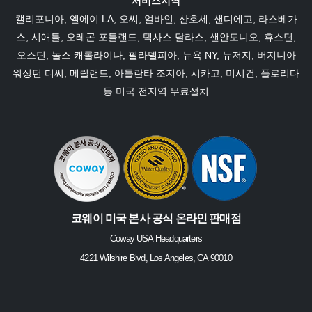
서비스지역
캘리포니아
,
엘에이 LA
, 오씨,
얼바인
, 산호세, 샌디에고,
라스베가
스
,
시애틀
, 오레곤 포틀랜드,
텍사스
달라스
,
샌안토니오
,
휴스턴
,
오스틴
,
놀스 캐롤라이나
,
필라델피아
,
뉴욕 NY
,
뉴저지
,
버지니아
워싱턴 디씨,
메릴랜드
,
아틀란타 조지아
,
시카고
, 미시건,
플로리다
등 미국 전지역 무료설치
코웨이 미국 본사 공식 온라인 판매점
Coway USA Headquarters
4221 Wilshire Blvd, Los Angeles, CA 90010