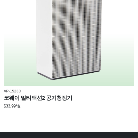
AP-1523D
코웨이 멀티액션2 공기청정기
$33.99/월