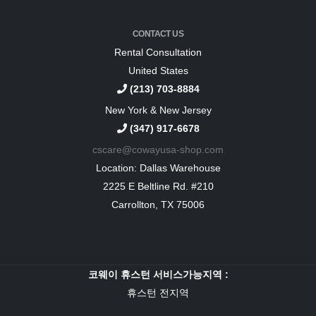
CONTACT US
Rental Consultation
United States
(213) 703-8884
New York & New Jersey
(347) 917-6678
cscare@cowayusa-shop.com
Location: Dallas Warehouse
2225 E Beltline Rd. #210
Carrollton, TX 75006
코웨이 휴스턴 서비스가능지역 :
휴스턴 전지역