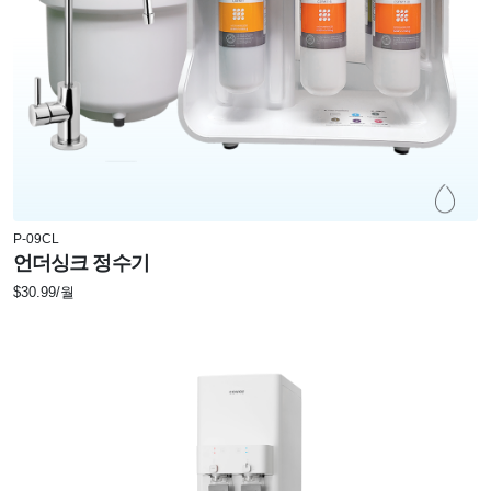
P-09CL
언더싱크 정수기
$30.99/월