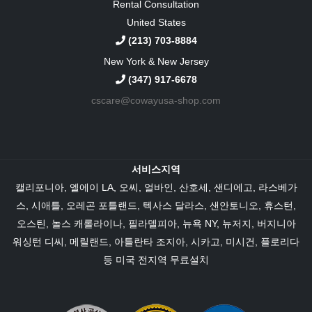
Rental Consultation
United States
(213) 703-8884
New York & New Jersey
(347) 917-6678
cscare@cowayusa-shop.com
서비스지역
캘리포니아
,
엘에이 LA
, 오씨,
얼바인
, 산호세, 샌디에고,
라스베가
스
,
시애틀
, 오레곤 포틀랜드,
텍사스
달라스
,
샌안토니오
,
휴스턴
,
오스틴
,
놀스 캐롤라이나
,
필라델피아
,
뉴욕 NY
,
뉴저지
,
버지니아
워싱턴 디씨,
메릴랜드
,
아틀란타 조지아
,
시카고
, 미시건,
플로리다
등 미국 전지역 무료설치