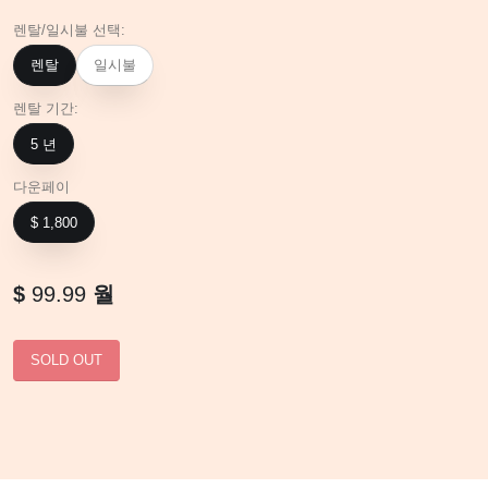
렌탈/일시불 선택:
렌탈
일시불
렌탈 기간:
5 년
다운페이
$ 1,800
$
99.99
월