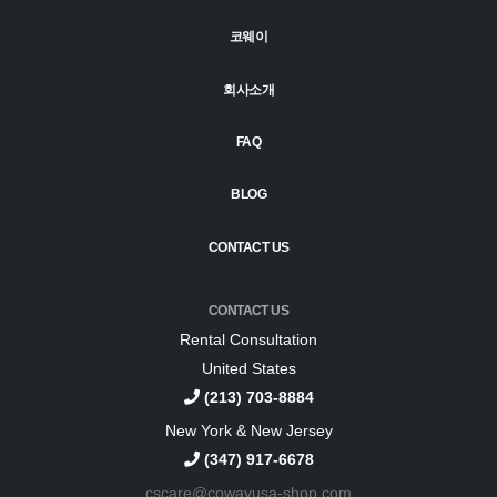
코웨이
회사소개
FAQ
BLOG
CONTACT US
CONTACT US
Rental Consultation
United States
(213) 703-8884
New York & New Jersey
(347) 917-6678
cscare@cowayusa-shop.com