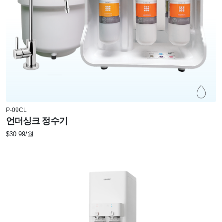
P-09CL
언더싱크 정수기
$30.99/월