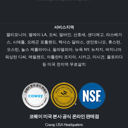
서비스지역
캘리포니아
,
엘에이 LA
, 오씨,
얼바인
, 산호세, 샌디에고,
라스베가
스
,
시애틀
, 오레곤 포틀랜드,
텍사스
달라스
,
샌안토니오
,
휴스턴
,
오스틴
,
놀스 캐롤라이나
,
필라델피아
,
뉴욕 NY
,
뉴저지
,
버지니아
워싱턴 디씨,
메릴랜드
,
아틀란타 조지아
,
시카고
, 미시건,
플로리다
등 미국 전지역 무료설치
코웨이 미국 본사 공식 온라인 판매점
Coway USA Headquarters