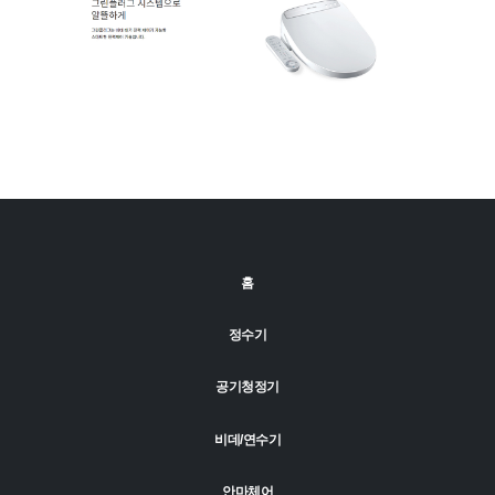
홈
정수기
공기청정기
비데/연수기
안마체어