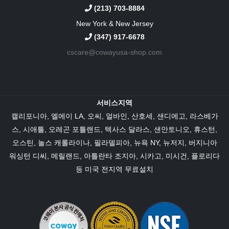
(213) 703-8884
New York & New Jersey
(347) 917-6678
cscare@cowayusa-shop.com
서비스지역
캘리포니아
,
엘에이 LA
, 오씨,
얼바인
, 산호세, 샌디에고,
라스베가
스
,
시애틀
, 오레곤 포틀랜드,
텍사스
달라스
,
샌안토니오
,
휴스턴
,
오스틴
,
놀스 캐롤라이나
,
필라델피아
,
뉴욕 NY
,
뉴저지
,
버지니아
워싱턴 디씨,
메릴랜드
,
아틀란타 조지아
,
시카고
, 미시건,
플로리다
등 미국 전지역 무료설치